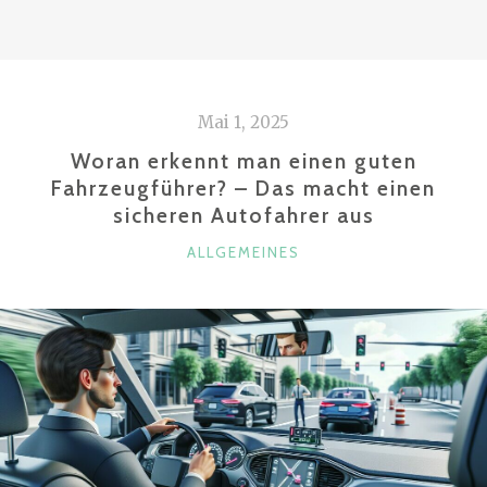
STARTET
DER
LUXUS-
ELEKTROVAN
Mai 1, 2025
MIT
140-
Woran erkennt man einen guten
KWH-
Fahrzeugführer? – Das macht einen
sicheren Autofahrer aus
BATTERIE
UND
KATEGORIEN
ALLGEMEINES
115.000
EURO
IN
DEUTSCHLAND?“