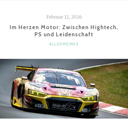
ÜBERBLICK:
FLEXIBLE
Februar 12, 2026
TRANSPORTLÖSUNGEN
FÜR
Im Herzen Motor: Zwischen Hightech,
FREIZEIT,
PS und Leidenschaft
MOTORSPORT
KATEGORIEN
ALLGEMEINES
UND
PROFESSIONELLE
EINSÄTZE“