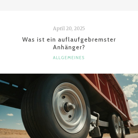
REKUPERATION
AN
EINEM
April 20, 2025
ELEKTROFAHRZEUG?“
Was ist ein auflaufgebremster
Anhänger?
KATEGORIEN
ALLGEMEINES