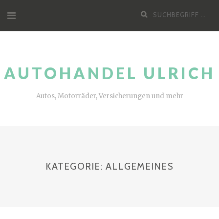
Zum
Suche
Inhalt
nach:
AUTOHANDEL ULRICH
Autos, Motorräder, Versicherungen und mehr
KATEGORIE:
ALLGEMEINES