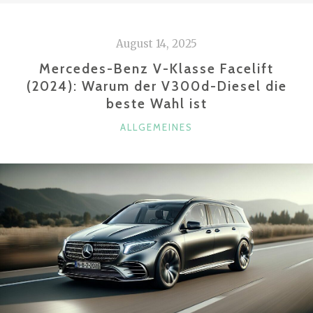
UNTER
EINEM
August 14, 2025
ÖLABSCHEIDER
BZW.
Mercedes-Benz V-Klasse Facelift
ÖLNEBELABSCHEIDER?“
(2024): Warum der V300d-Diesel die
beste Wahl ist
KATEGORIEN
ALLGEMEINES