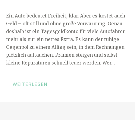
Ein Auto bedeutet Freiheit, klar. Aber es kostet auch
Geld – oft still und ohne große Vorwarnung. Genau
deshalb ist ein Tagesgeldkonto für viele Autofahrer
mehr als nur ein nettes Extra. Es kann der ruhige
Gegenpol zu einem Alltag sein, in dem Rechnungen
plötzlich auftauchen, Prämien steigen und selbst
kleine Reparaturen schnell teuer werden. Wer…
„WERKSTATT,
→
WEITERLESEN
VERSICHERUNG
UND
WERTVERLUST:
WIE
EIN
TAGESGELDKONTO