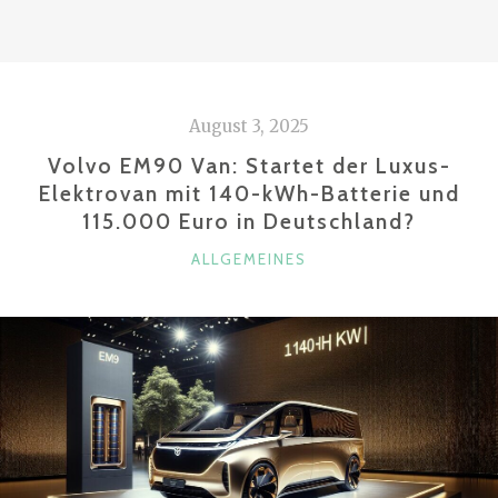
(2024)
ERHÄLT
MODERNISIERTES
INTERIEUR
August 3, 2025
–
TOUAREG
Volvo EM90 Van: Startet der Luxus-
R
Elektrovan mit 140-kWh-Batterie und
115.000 Euro in Deutschland?
KEHRT
IM
KATEGORIEN
ALLGEMEINES
SOMMER
2023
ZURÜCK“