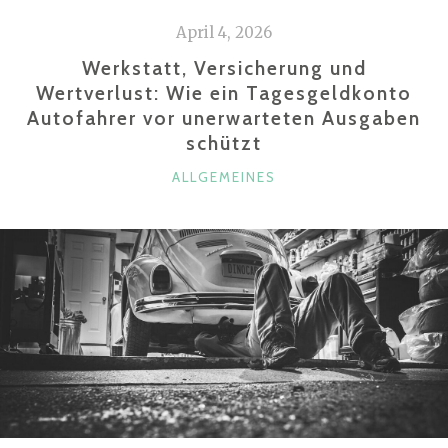
April 4, 2026
Werkstatt, Versicherung und
Wertverlust: Wie ein Tagesgeldkonto
Autofahrer vor unerwarteten Ausgaben
schützt
KATEGORIEN
ALLGEMEINES