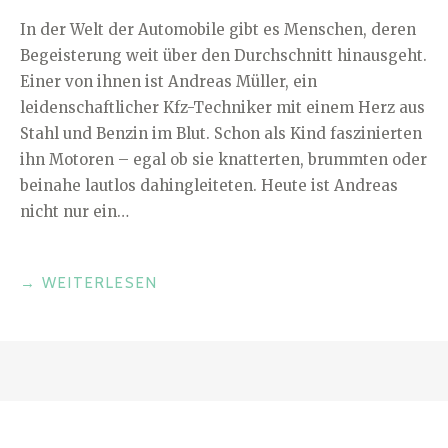
In der Welt der Automobile gibt es Menschen, deren
Begeisterung weit über den Durchschnitt hinausgeht.
Einer von ihnen ist Andreas Müller, ein
leidenschaftlicher Kfz-Techniker mit einem Herz aus
Stahl und Benzin im Blut. Schon als Kind faszinierten
ihn Motoren – egal ob sie knatterten, brummten oder
beinahe lautlos dahingleiteten. Heute ist Andreas
nicht nur ein…
„IM
→
WEITERLESEN
HERZEN
MOTOR:
ZWISCHEN
HIGHTECH,
PS
UND