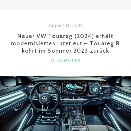
FACELIFT
(2024):
WARUM
August 11, 2025
DER
V300D-
Neuer VW Touareg (2024) erhält
DIESEL
modernisiertes Interieur – Touareg R
kehrt im Sommer 2023 zurück
DIE
BESTE
KATEGORIEN
ALLGEMEINES
WAHL
IST“