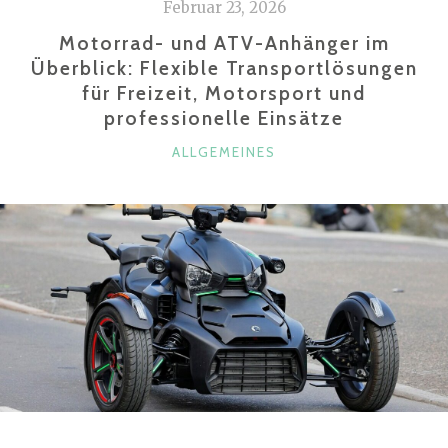
Februar 23, 2026
AUTOFAHRER
VOR
Motorrad- und ATV-Anhänger im
UNERWARTETEN
Überblick: Flexible Transportlösungen
für Freizeit, Motorsport und
AUSGABEN
professionelle Einsätze
SCHÜTZT“
KATEGORIEN
ALLGEMEINES