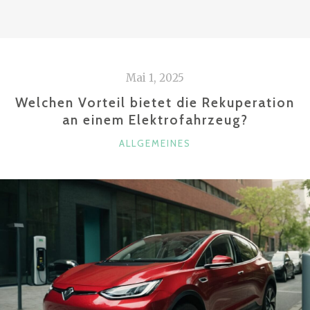
EINEN
GUTEN
FAHRZEUGFÜHRER?
–
Mai 1, 2025
DAS
MACHT
Welchen Vorteil bietet die Rekuperation
EINEN
an einem Elektrofahrzeug?
SICHEREN
KATEGORIEN
ALLGEMEINES
AUTOFAHRER
AUS“