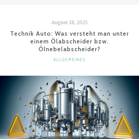
AUFBEREITUNG
FÜR
DEN
August 18, 2025
VERKAUF
UND
Technik Auto: Was versteht man unter
AUCH
einem Ölabscheider bzw.
Ölnebelabscheider?
FÜR
EINE
KATEGORIEN
ALLGEMEINES
LEASINGRÜCKGABE
SINNVOLL?“