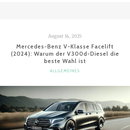
VERSTEHT
MAN
UNTER
EINEM
August 14, 2025
ÖLABSCHEIDER
BZW.
Mercedes-Benz V-Klasse Facelift
ÖLNEBELABSCHEIDER?“
(2024): Warum der V300d-Diesel die
beste Wahl ist
KATEGORIEN
ALLGEMEINES