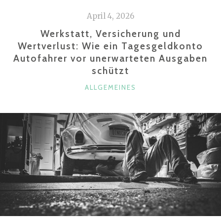
April 4, 2026
Werkstatt, Versicherung und
Wertverlust: Wie ein Tagesgeldkonto
Autofahrer vor unerwarteten Ausgaben
schützt
KATEGORIEN
ALLGEMEINES