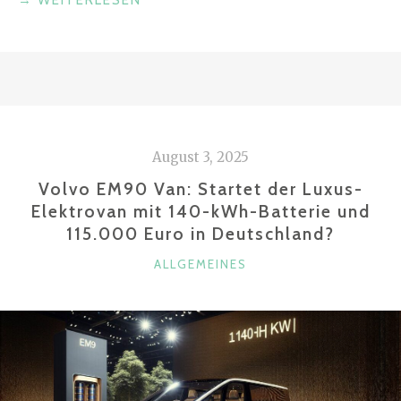
VW
TOUAREG
(2024)
ERHÄLT
MODERNISIERTES
INTERIEUR
August 3, 2025
–
TOUAREG
Volvo EM90 Van: Startet der Luxus-
R
Elektrovan mit 140-kWh-Batterie und
115.000 Euro in Deutschland?
KEHRT
IM
KATEGORIEN
ALLGEMEINES
SOMMER
2023
ZURÜCK“