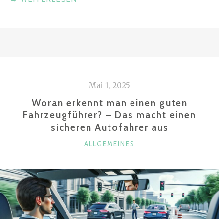
EM90
VAN:
STARTET
DER
LUXUS-
ELEKTROVAN
Mai 1, 2025
MIT
140-
Woran erkennt man einen guten
KWH-
Fahrzeugführer? – Das macht einen
sicheren Autofahrer aus
BATTERIE
UND
KATEGORIEN
ALLGEMEINES
115.000
EURO
IN
DEUTSCHLAND?“