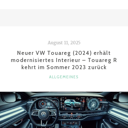
V-
KLASSE
FACELIFT
(2024):
WARUM
August 11, 2025
DER
V300D-
Neuer VW Touareg (2024) erhält
DIESEL
modernisiertes Interieur – Touareg R
kehrt im Sommer 2023 zurück
DIE
BESTE
KATEGORIEN
ALLGEMEINES
WAHL
IST“