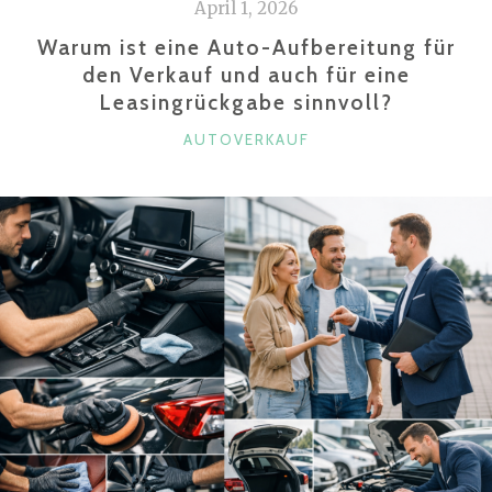
April 1, 2026
AUTOFAHRER
VOR
Warum ist eine Auto-Aufbereitung für
UNERWARTETEN
den Verkauf und auch für eine
Leasingrückgabe sinnvoll?
AUSGABEN
SCHÜTZT“
KATEGORIEN
AUTOVERKAUF