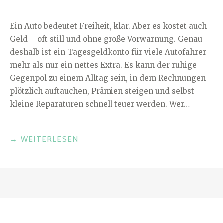
Ein Auto bedeutet Freiheit, klar. Aber es kostet auch
Geld – oft still und ohne große Vorwarnung. Genau
deshalb ist ein Tagesgeldkonto für viele Autofahrer
mehr als nur ein nettes Extra. Es kann der ruhige
Gegenpol zu einem Alltag sein, in dem Rechnungen
plötzlich auftauchen, Prämien steigen und selbst
kleine Reparaturen schnell teuer werden. Wer…
„WERKSTATT,
→
WEITERLESEN
VERSICHERUNG
UND
WERTVERLUST:
WIE
EIN
TAGESGELDKONTO