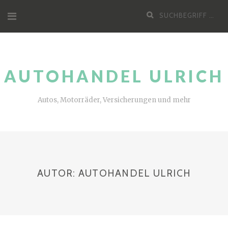
Zum
Suche
Inhalt
nach:
AUTOHANDEL ULRICH
Autos, Motorräder, Versicherungen und mehr
AUTOR:
AUTOHANDEL ULRICH