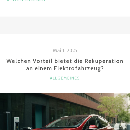
ERKENNT
MAN
EINEN
GUTEN
FAHRZEUGFÜHRER?
–
Mai 1, 2025
DAS
MACHT
Welchen Vorteil bietet die Rekuperation
EINEN
an einem Elektrofahrzeug?
SICHEREN
KATEGORIEN
ALLGEMEINES
AUTOFAHRER
AUS“