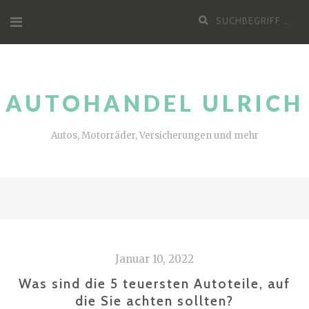
Zum
Suche
Inhalt
nach:
AUTOHANDEL ULRICH
Autos, Motorräder, Versicherungen und mehr
Januar 10, 2022
Was sind die 5 teuersten Autoteile, auf
die Sie achten sollten?