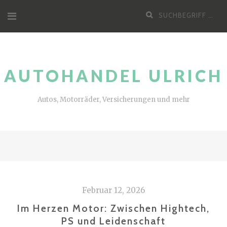
Zum
Suche
Inhalt
nach:
AUTOHANDEL ULRICH
Autos, Motorräder, Versicherungen und mehr
Februar 12, 2026
Im Herzen Motor: Zwischen Hightech,
PS und Leidenschaft